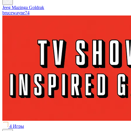
Jeeg Mazinga Goldrak
brucewayne74
4 Игры