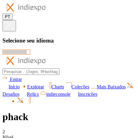
PT
Selecione seu idioma
Entrar
Início
Explorar
Charts
Coleções
Mais Baixados
Desafios
Relics
indieconsole
Inscrições
phack
2
Nível