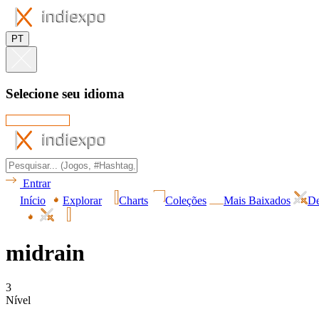
PT
Selecione seu idioma
Entrar
Início
Explorar
Charts
Coleções
Mais Baixados
De
midrain
3
Nível