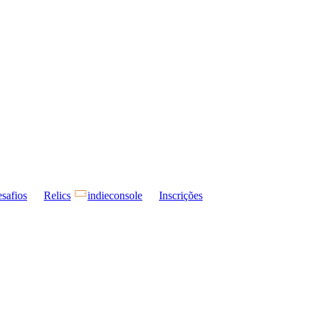
safios
Relics
indieconsole
Inscrições