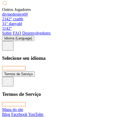
Outros Jogadores
divinedesires69
2342°
cradth
31°
danyald
1142°
Sobre
FAQ
Desenvolvedores
Idioma (Language)
Selecione seu idioma
Termos de Serviço
Termos de Serviço
Mapa do site
Blog
Facebook
YouTube