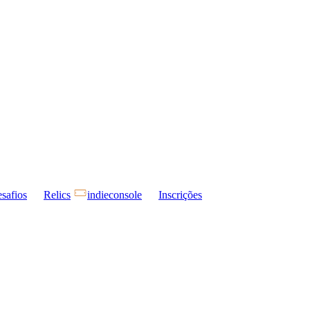
safios
Relics
indieconsole
Inscrições