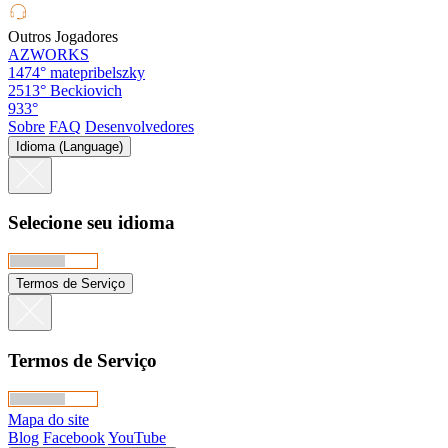
Outros Jogadores
AZWORKS
1474°
matepribelszky
2513°
Beckiovich
933°
Sobre
FAQ
Desenvolvedores
Idioma (Language)
Selecione seu idioma
Termos de Serviço
Termos de Serviço
Mapa do site
Blog
Facebook
YouTube