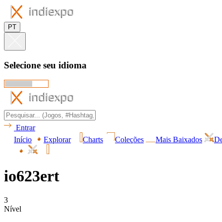
PT
Selecione seu idioma
Entrar
Início
Explorar
Charts
Coleções
Mais Baixados
De
io623ert
3
Nível