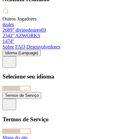
Outros Jogadores
ikules
2689°
divinedesires69
2342°
AZWORKS
1474°
Sobre
FAQ
Desenvolvedores
Idioma (Language)
Selecione seu idioma
Termos de Serviço
Termos de Serviço
Mapa do site