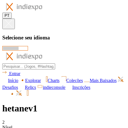
PT
Selecione seu idioma
Entrar
Início
Explorar
Charts
Coleções
Mais Baixados
Desafios
Relics
indieconsole
Inscrições
hetanev1
2
Nível