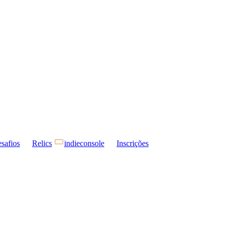
safios
Relics
indieconsole
Inscrições