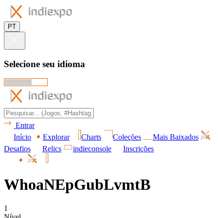
PT
Selecione seu idioma
Entrar
Início
Explorar
Charts
Coleções
Mais Baixados
Desafios
Relics
indieconsole
Inscrições
WhoaNEpGubLvmtB
1
Nível