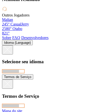
Outros Jogadores
Malian
245°
CasualJerry
2580°
Otabo
821°
Sobre
FAQ
Desenvolvedores
Idioma (Language)
Selecione seu idioma
Termos de Serviço
Termos de Serviço
Mapa do site