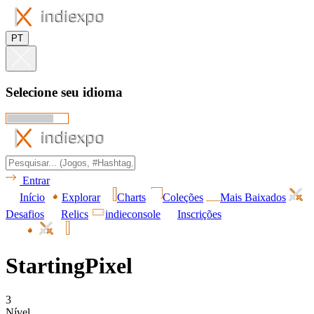
PT
Selecione seu idioma
Entrar
Início
Explorar
Charts
Coleções
Mais Baixados
Desafios
Relics
indieconsole
Inscrições
StartingPixel
3
Nível