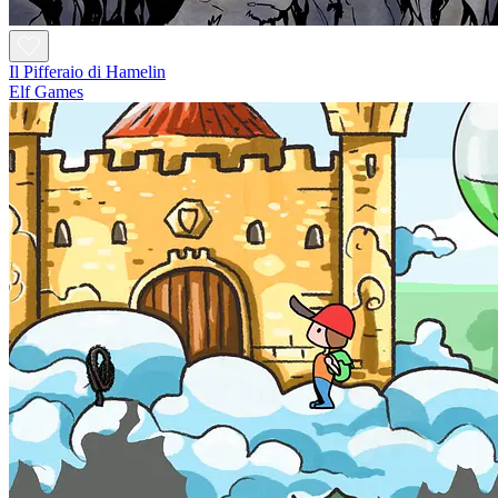
Il Pifferaio di Hamelin
Elf Games