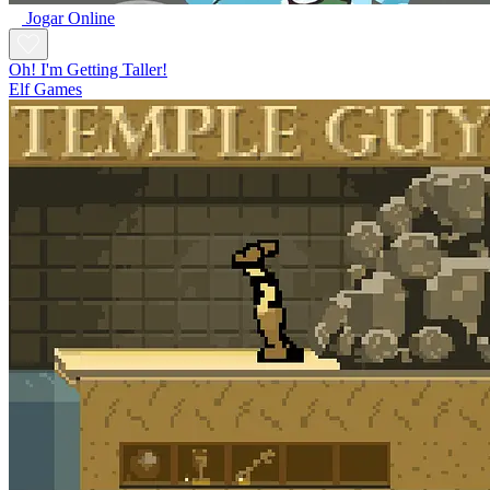
Jogar Online
Oh! I'm Getting Taller!
Elf Games