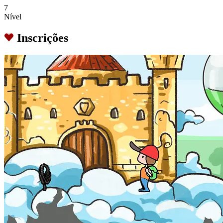
7
Nível
Inscrições