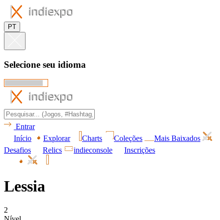
PT
Selecione seu idioma
Entrar
Início
Explorar
Charts
Coleções
Mais Baixados
Desafios
Relics
indieconsole
Inscrições
Lessia
2
Nível