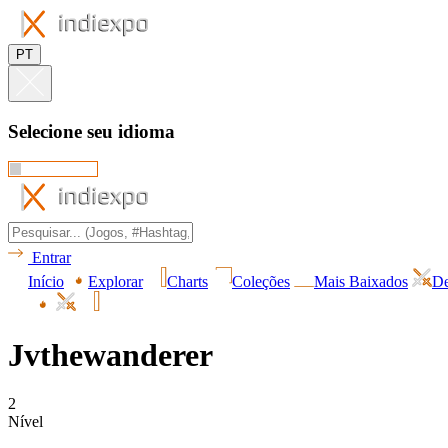
PT
Selecione seu idioma
Entrar
Início
Explorar
Charts
Coleções
Mais Baixados
De
Jvthewanderer
2
Nível