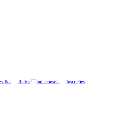
safios
Relics
indieconsole
Inscrições