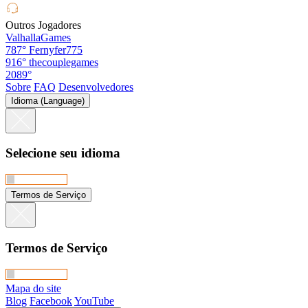
Outros Jogadores
ValhallaGames
787°
Fernyfer775
916°
thecouplegames
2089°
Sobre
FAQ
Desenvolvedores
Idioma (Language)
Selecione seu idioma
Termos de Serviço
Termos de Serviço
Mapa do site
Blog
Facebook
YouTube