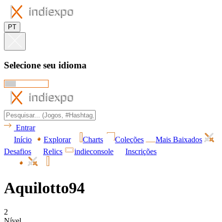
PT
Selecione seu idioma
Entrar
Início
Explorar
Charts
Coleções
Mais Baixados
Desafios
Relics
indieconsole
Inscrições
Aquilotto94
2
Nível