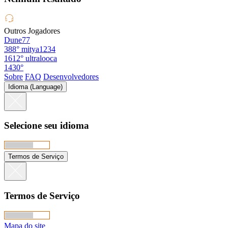
Outros Jogadores
Dune77
388°
mitya1234
1612°
ultralooca
1430°
Sobre
FAQ
Desenvolvedores
Idioma (Language)
Selecione seu idioma
Termos de Serviço
Termos de Serviço
Mapa do site