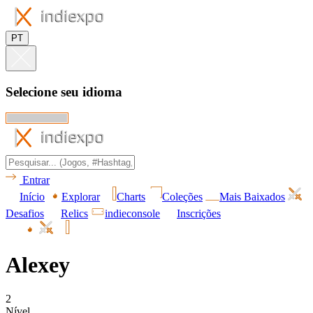
PT
Selecione seu idioma
Entrar
Início
Explorar
Charts
Coleções
Mais Baixados
Desafios
Relics
indieconsole
Inscrições
Alexey
2
Nível