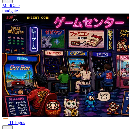
MudGate
mudgate
11 Jogos