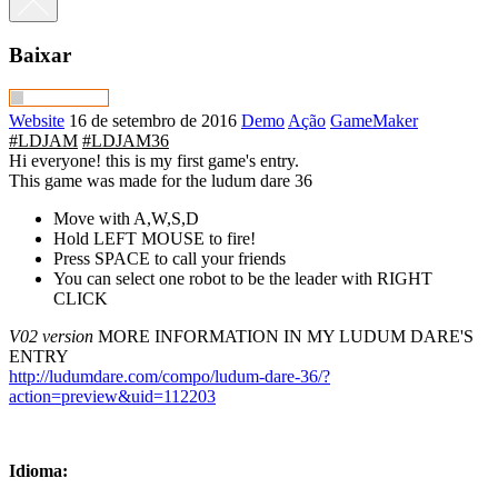
Baixar
Website
16 de setembro de 2016
Demo
Ação
GameMaker
#LDJAM
#LDJAM36
Hi everyone! this is my first game's entry.
This game was made for the ludum dare 36
Move with A,W,S,D
Hold LEFT MOUSE to fire!
Press SPACE to call your friends
You can select one robot to be the leader with RIGHT
CLICK
V02 version
MORE INFORMATION IN MY LUDUM DARE'S
ENTRY
http://ludumdare.com/compo/ludum-dare-36/?
action=preview&uid=112203
Idioma: