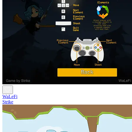
WaLeFi
Strike