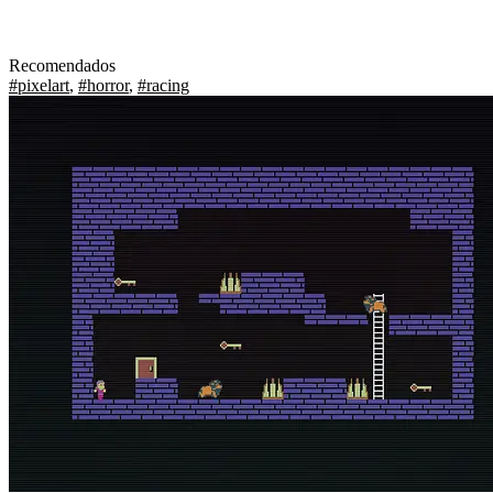
Recomendados
#pixelart
,
#horror
,
#racing