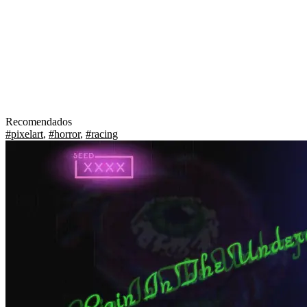
Recomendados
#pixelart
,
#horror
,
#racing