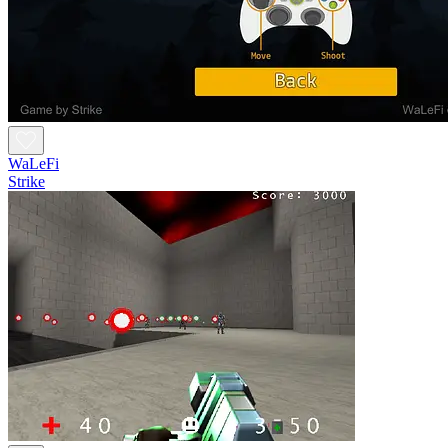
WaLeFi
Strike