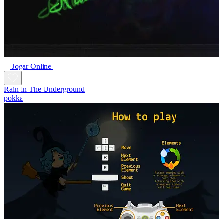
Jogar Online
Rain In The Underground
pokka