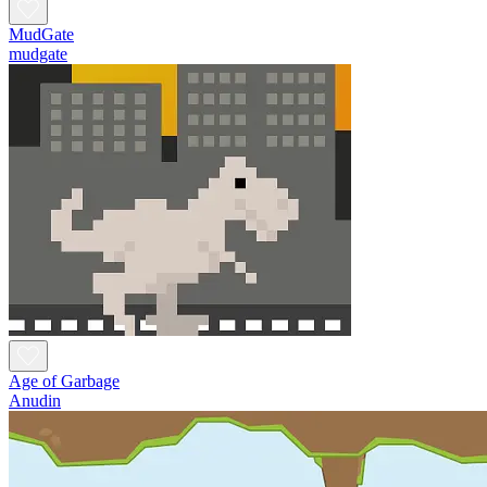
MudGate
mudgate
Age of Garbage
Anudin