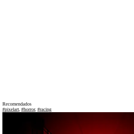
Recomendados
#pixelart
,
#horror
,
#racing