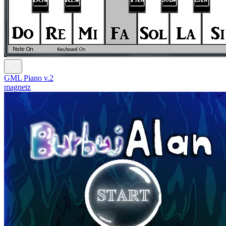
GML Piano v.2
magnetz