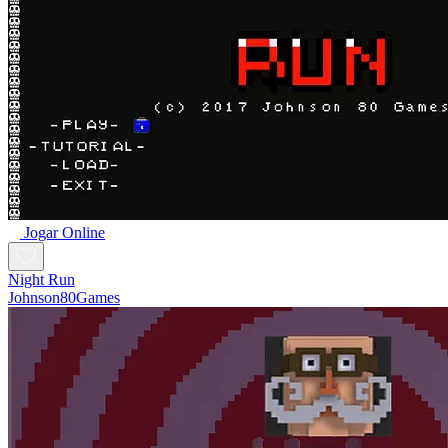
Jogar Online
Night Run
Johnson80Games