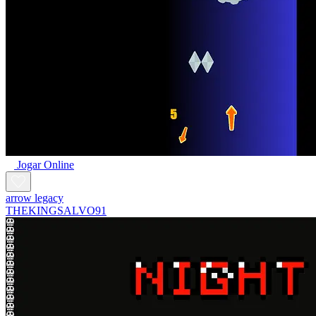
Jogar Online
arrow legacy
THEKINGSALVO91