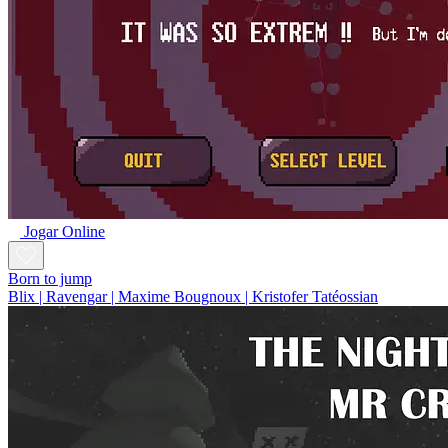
Jogar Online
Born to jump
Blix | Ravengar | Maxime Bougnoux | Kristofer Tatéossian