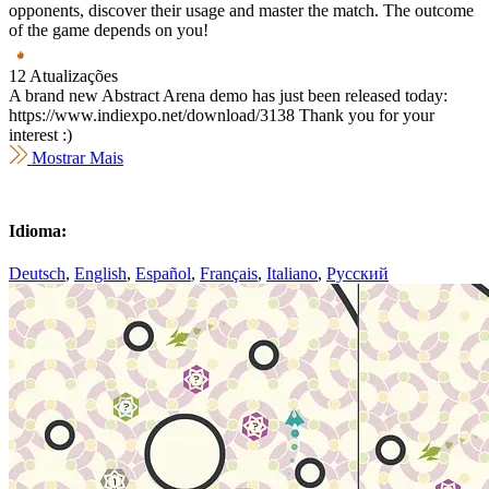
opponents, discover their usage and master the match. The outcome
of the game depends on you!
12 Atualizações
A brand new Abstract Arena demo has just been released today:
https://www.indiexpo.net/download/3138 Thank you for your
interest :)
Mostrar Mais
Idioma:
Deutsch
,
English
,
Español
,
Français
,
Italiano
,
Русский