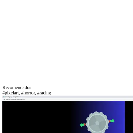
Recomendados
#pixelart
,
#horror
,
#racing