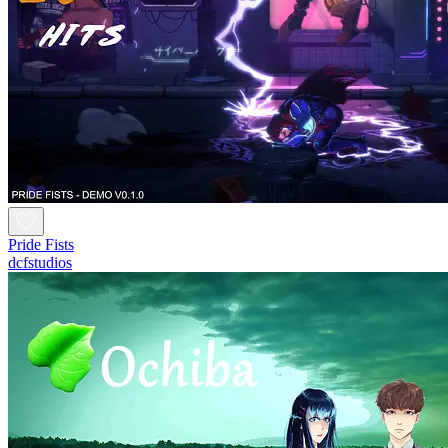
Pride Fists
dcfstudios