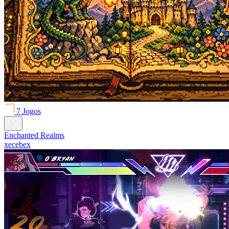
7 Jogos
Enchanted Realms
xecebex