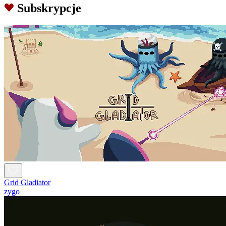
Subskrypcje
Grid Gladiator
zygo