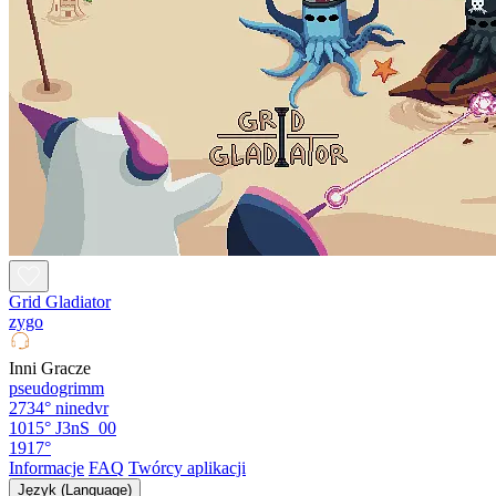
Grid Gladiator
zygo
Inni Gracze
pseudogrimm
2734°
ninedvr
1015°
J3nS_00
1917°
Informacje
FAQ
Twórcy aplikacji
Język (Language)