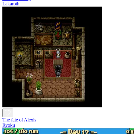
Lakaroth
The fate of Alexis
Ryoku