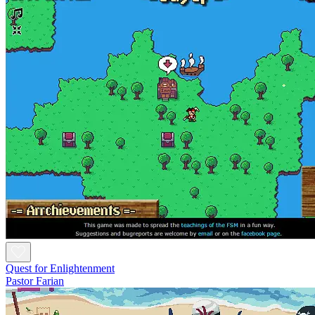
Quest for Enlightenment
Pastor Farian