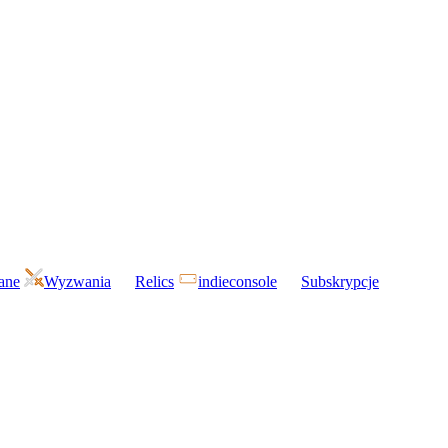
gane
Wyzwania
Relics
indieconsole
Subskrypcje