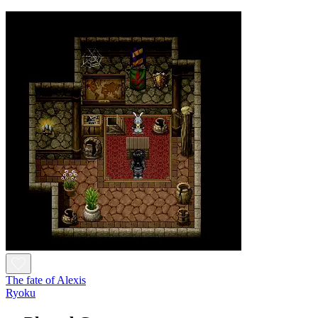
The fate of Alexis
Ryoku