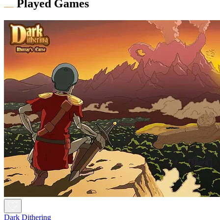
Played Games
Dark Dithering