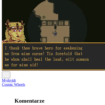
Myrkvidr
Cosmic Wheels
Komentarze