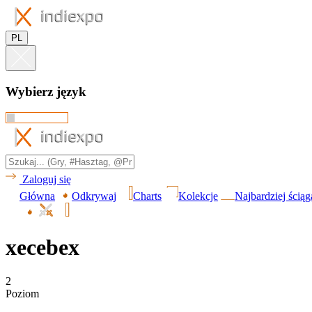
PL
Wybierz język
Zaloguj się
Główna
Odkrywaj
Charts
Kolekcje
Najbardziej ścią
xecebex
2
Poziom