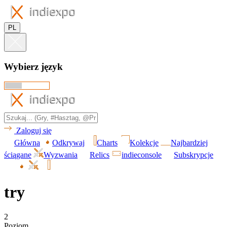
PL
Wybierz język
Zaloguj się
Główna
Odkrywaj
Charts
Kolekcje
Najbardziej
ściągane
Wyzwania
Relics
indieconsole
Subskrypcje
try
2
Poziom