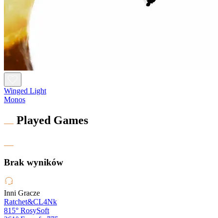
Winged Light
Monos
Played Games
Brak wyników
Inni Gracze
Ratchet&CL4Nk
815°
RosySoft