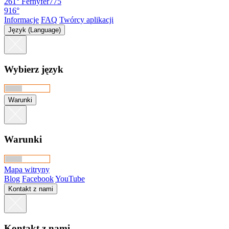
261°
Fernyfer775
916°
Informacje
FAQ
Twórcy aplikacji
Język (Language)
Wybierz język
Warunki
Warunki
Mapa witryny
Blog
Facebook
YouTube
Kontakt z nami
Kontakt z nami