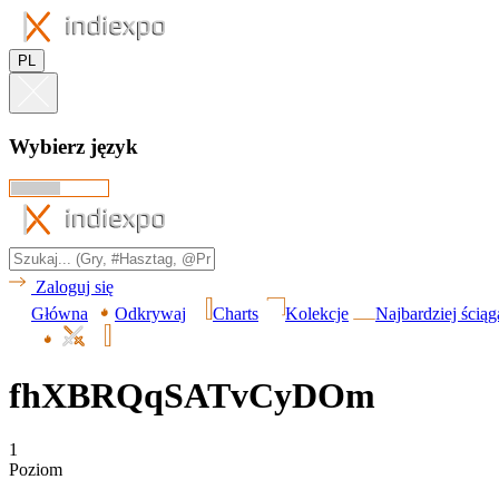
PL
Wybierz język
Zaloguj się
Główna
Odkrywaj
Charts
Kolekcje
Najbardziej ścią
fhXBRQqSATvCyDOm
1
Poziom