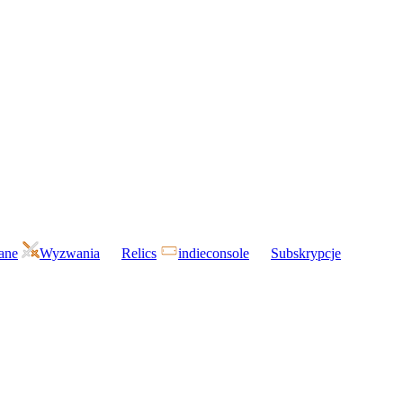
gane
Wyzwania
Relics
indieconsole
Subskrypcje