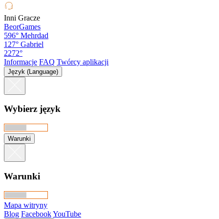
Inni Gracze
BeorGames
596°
Mehrdad
127°
Gabriel
2272°
Informacje
FAQ
Twórcy aplikacji
Język (Language)
Wybierz język
Warunki
Warunki
Mapa witryny
Blog
Facebook
YouTube