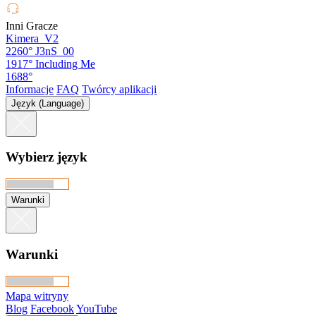
Inni Gracze
Kimera_V2
2260°
J3nS_00
1917°
Including Me
1688°
Informacje
FAQ
Twórcy aplikacji
Język (Language)
Wybierz język
Warunki
Warunki
Mapa witryny
Blog
Facebook
YouTube