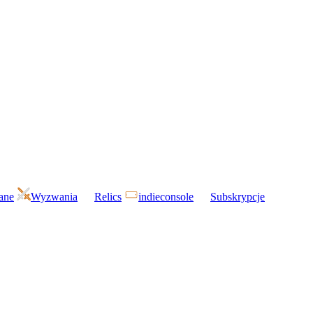
gane
Wyzwania
Relics
indieconsole
Subskrypcje