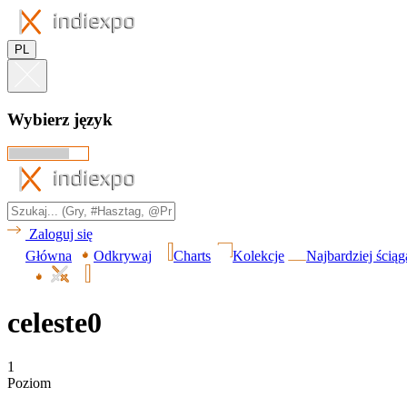
PL
Wybierz język
Zaloguj się
Główna
Odkrywaj
Charts
Kolekcje
Najbardziej ścią
celeste0
1
Poziom