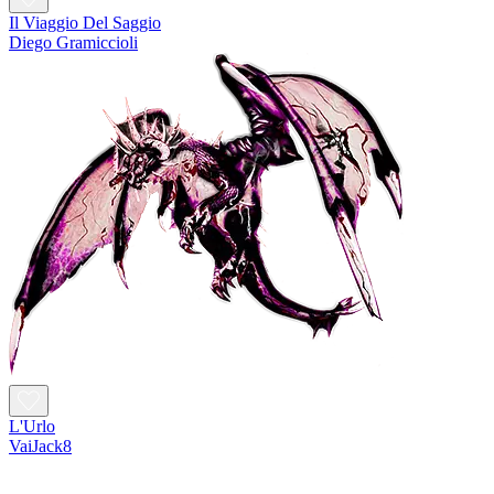
Il Viaggio Del Saggio
Diego Gramiccioli
L'Urlo
VaiJack8