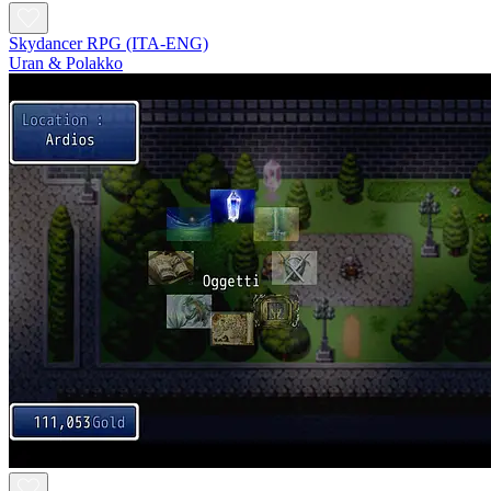
Skydancer RPG (ITA-ENG)
Uran & Polakko