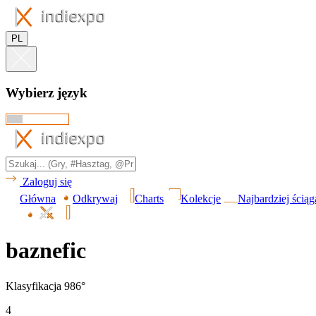
PL
Wybierz język
Zaloguj się
Główna
Odkrywaj
Charts
Kolekcje
Najbardziej ścią
baznefic
Klasyfikacja 986°
4