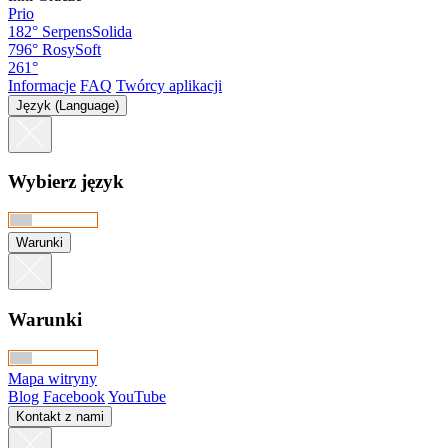
Prio
182°
SerpensSolida
796°
RosySoft
261°
Informacje
FAQ
Twórcy aplikacji
Język (Language)
Wybierz język
Warunki
Warunki
Mapa witryny
Blog
Facebook
YouTube
Kontakt z nami