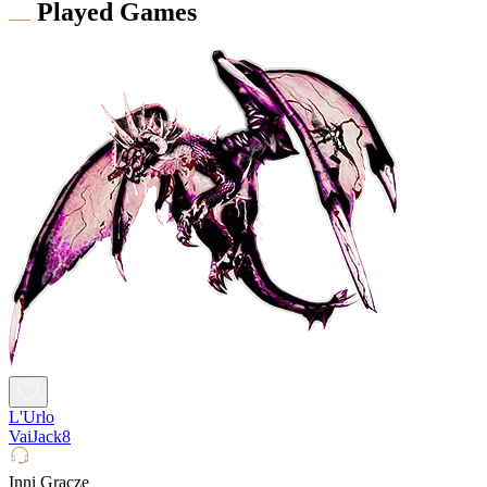
Played Games
L'Urlo
VaiJack8
Inni Gracze