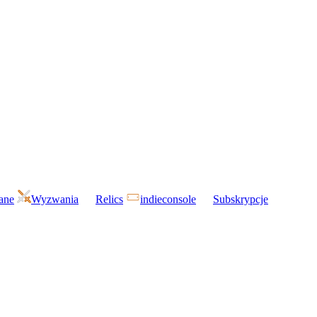
gane
Wyzwania
Relics
indieconsole
Subskrypcje