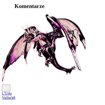
Komentarze
L'Urlo
VaiJack8