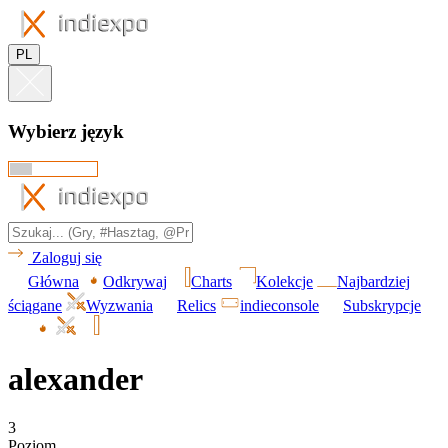
PL
Wybierz język
Zaloguj się
Główna
Odkrywaj
Charts
Kolekcje
Najbardziej
ściągane
Wyzwania
Relics
indieconsole
Subskrypcje
alexander
3
Poziom