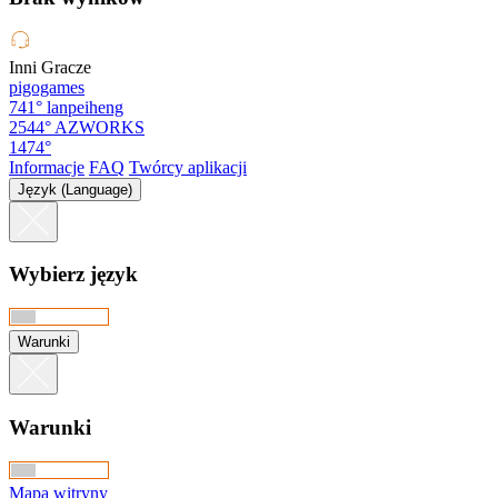
Inni Gracze
pigogames
741°
lanpeiheng
2544°
AZWORKS
1474°
Informacje
FAQ
Twórcy aplikacji
Język (Language)
Wybierz język
Warunki
Warunki
Mapa witryny