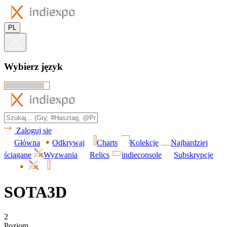
PL
Wybierz język
Zaloguj się
Główna
Odkrywaj
Charts
Kolekcje
Najbardziej
ściągane
Wyzwania
Relics
indieconsole
Subskrypcje
SOTA3D
2
Poziom