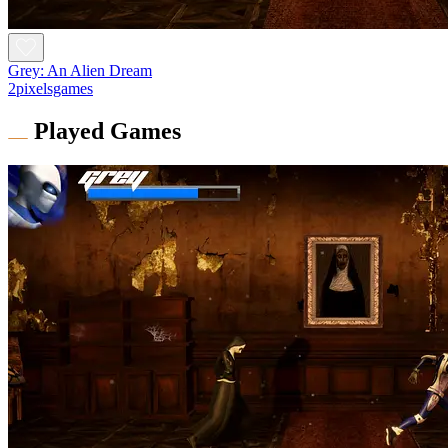
Grey: An Alien Dream
2pixelsgames
Played Games