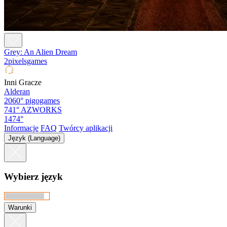
Grey: An Alien Dream
2pixelsgames
Inni Gracze
Alderan
2060°
pigogames
741°
AZWORKS
1474°
Informacje
FAQ
Twórcy aplikacji
Język (Language)
Wybierz język
Warunki