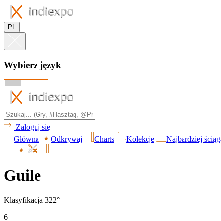
PL
Wybierz język
Zaloguj się
Główna
Odkrywaj
Charts
Kolekcje
Najbardziej ścią
Guile
Klasyfikacja 322°
6