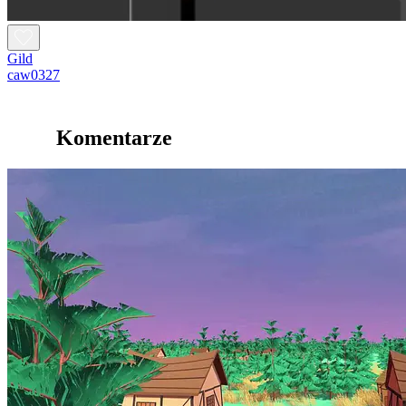
Gild
caw0327
Komentarze