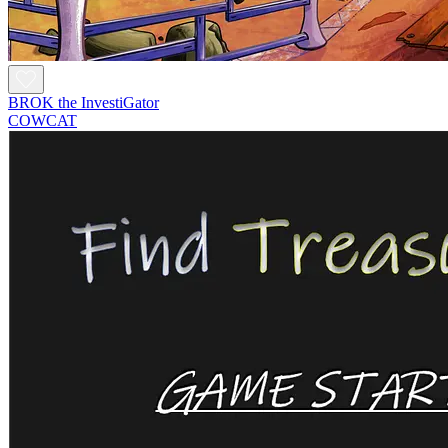
BROK the InvestiGator
COWCAT