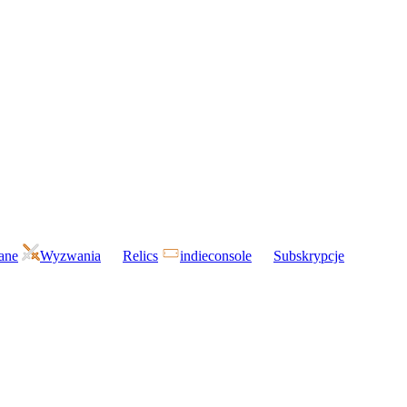
gane
Wyzwania
Relics
indieconsole
Subskrypcje