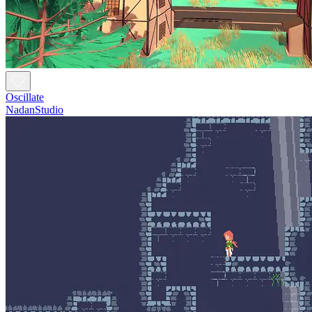
Oscillate
NadanStudio