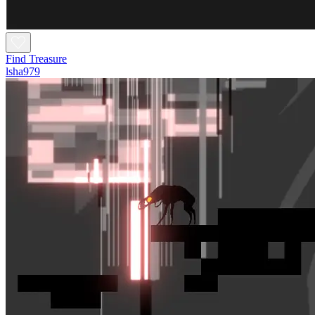
Find Treasure
lsha979