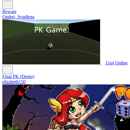
Beware
Ondrej_Svadlena
Graj Online
Final PK (Demo)
elizabeth150