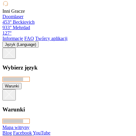
Inni Gracze
Doomlaser
453°
Beckiovich
933°
Mehrdad
127°
Informacje
FAQ
Twórcy aplikacji
Język (Language)
Wybierz język
Warunki
Warunki
Mapa witryny
Blog
Facebook
YouTube