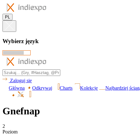
PL
Wybierz język
Zaloguj się
Główna
Odkrywaj
Charts
Kolekcje
Najbardziej ścią
Gnefnap
2
Poziom