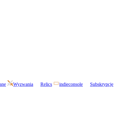
gane
Wyzwania
Relics
indieconsole
Subskrypcje