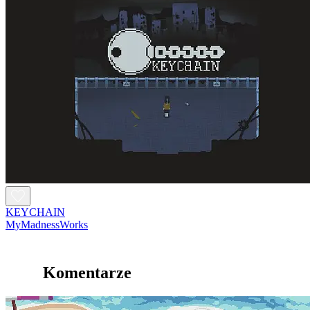
KEYCHAIN
MyMadnessWorks
Komentarze