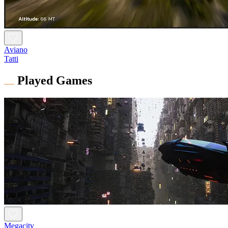
Aviano
Tatti
Played Games
Megacity