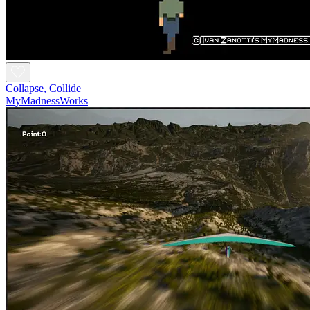
Collapse, Collide
MyMadnessWorks