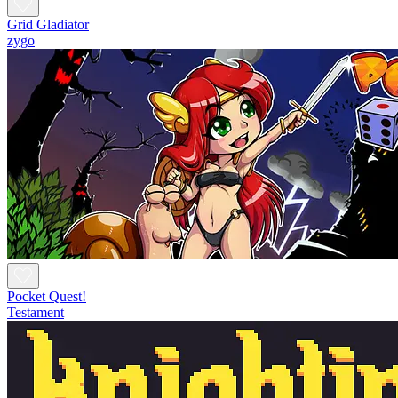
Grid Gladiator
zygo
Pocket Quest!
Testament