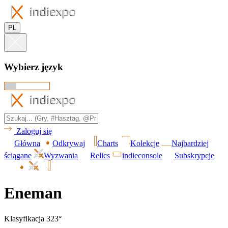
PL
Wybierz język
Zaloguj się
Główna
Odkrywaj
Charts
Kolekcje
Najbardziej
ściągane
Wyzwania
Relics
indieconsole
Subskrypcje
Eneman
Klasyfikacja 323°