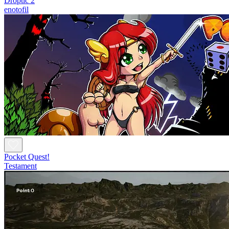
Droptic 2
enotofil
Pocket Quest!
Testament