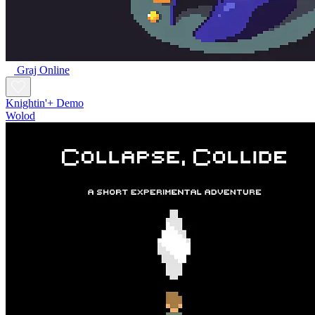
Graj Online
Knightin'+ Demo
Wolod