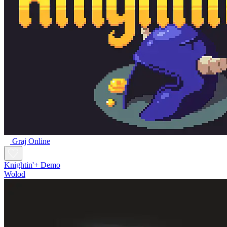
Graj Online
Knightin'+ Demo
Wolod