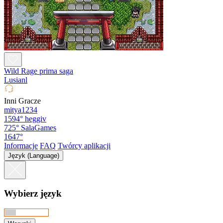
Wild Rage prima saga
Lusianl
Inni Gracze
mitya1234
1594°
heggiv
725°
SalaGames
1647°
Informacje
FAQ
Twórcy aplikacji
Język (Language)
Wybierz język