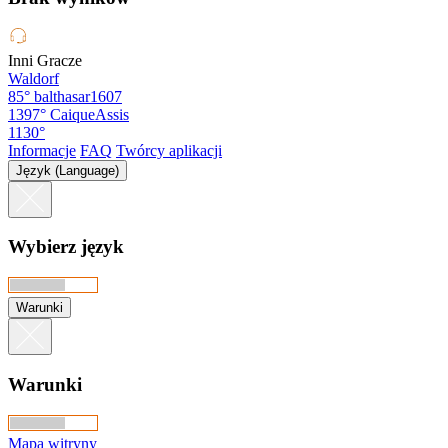
Inni Gracze
Waldorf
85°
balthasar1607
1397°
CaiqueAssis
1130°
Informacje
FAQ
Twórcy aplikacji
Język (Language)
Wybierz język
Warunki
Warunki
Mapa witryny