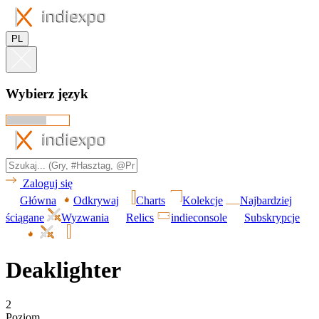
PL
Wybierz język
Zaloguj się
Główna
Odkrywaj
Charts
Kolekcje
Najbardziej
ściągane
Wyzwania
Relics
indieconsole
Subskrypcje
Deaklighter
2
Poziom