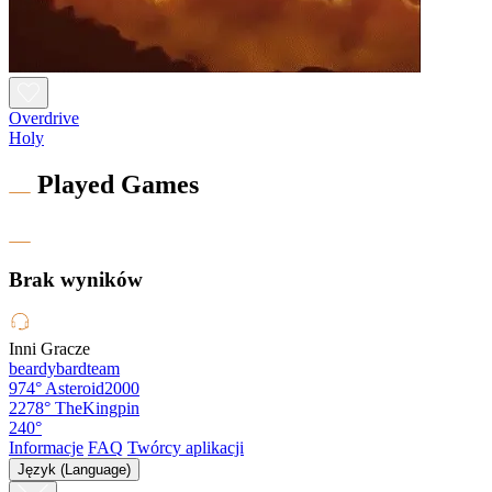
Overdrive
Holy
Played Games
Brak wyników
Inni Gracze
beardybardteam
974°
Asteroid2000
2278°
TheKingpin
240°
Informacje
FAQ
Twórcy aplikacji
Język (Language)