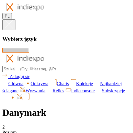
PL
Wybierz język
Zaloguj się
Główna
Odkrywaj
Charts
Kolekcje
Najbardziej
ściągane
Wyzwania
Relics
indieconsole
Subskrypcje
Danymark
2
Poziom