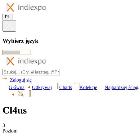
PL
Wybierz język
Zaloguj się
Główna
Odkrywaj
Charts
Kolekcje
Najbardziej ścią
Cl4us
3
Poziom