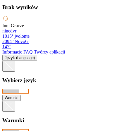
Brak wyników
Inni Gracze
ninedvr
1015°
jvolonte
2094°
NovoG
147°
Informacje
FAQ
Twórcy aplikacji
Język (Language)
Wybierz język
Warunki
Warunki