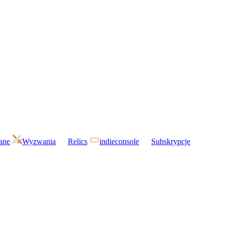
gane
Wyzwania
Relics
indieconsole
Subskrypcje