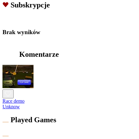
Subskrypcje
Brak wyników
Komentarze
Race demo
Unknow
Played Games