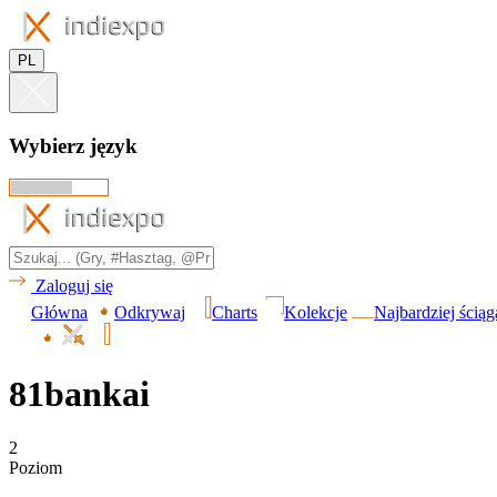
PL
Wybierz język
Zaloguj się
Główna
Odkrywaj
Charts
Kolekcje
Najbardziej ścią
81bankai
2
Poziom