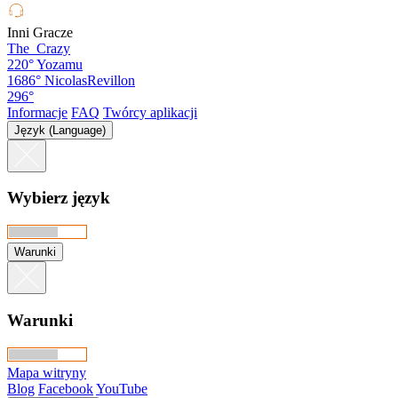
Inni Gracze
The_Crazy
220°
Yozamu
1686°
NicolasRevillon
296°
Informacje
FAQ
Twórcy aplikacji
Język (Language)
Wybierz język
Warunki
Warunki
Mapa witryny
Blog
Facebook
YouTube