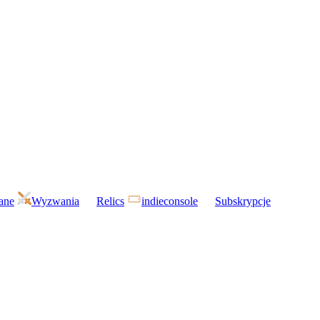
gane
Wyzwania
Relics
indieconsole
Subskrypcje