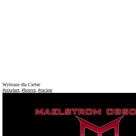
Wybrane dla Ciebie
#pixelart
,
#horror
,
#racing