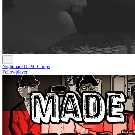
Nightmare Of Mr Cripps
Fellowplayer