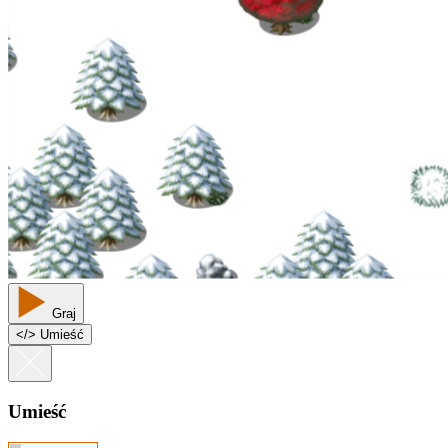
Graj
<
/
> Umieść
Umieść