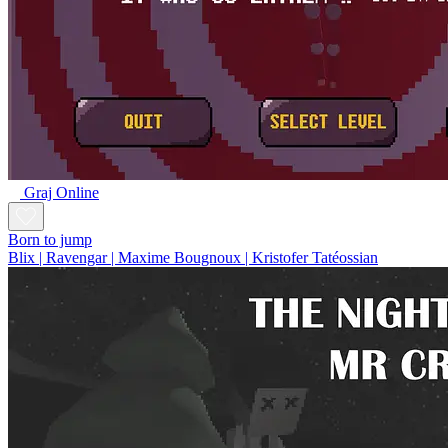
Graj Online
Born to jump
Blix | Ravengar | Maxime Bougnoux | Kristofer Tatéossian