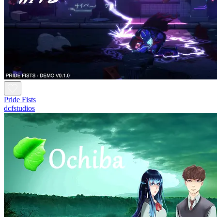
Pride Fists
dcfstudios