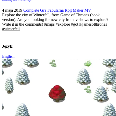
4 maja 2019
Complete
Gra Fabularna
Rpg Maker MV
Explore the city of Winterfell, from Game of Thrones (book
version). Are you looking for new city from tv shows to explore?
Write it in the comments!
#maps
#explore
#got
#gamesofthrones
#winterfell
Język:
English