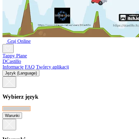
Graj Online
Tappy Plane
DCastillo
Informacje
FAQ
Twórcy aplikacji
Język (Language)
Wybierz język
Warunki