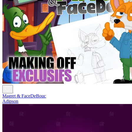
Magret & FaceDeBouc
Adipson