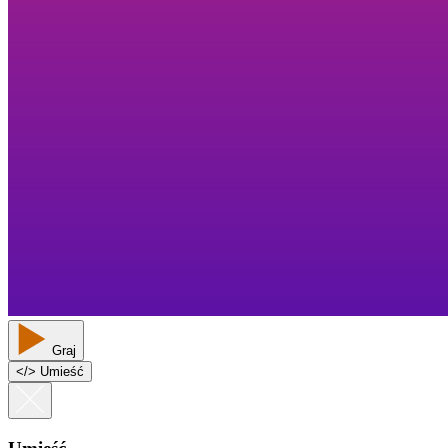
Graj
<
/
> Umieść