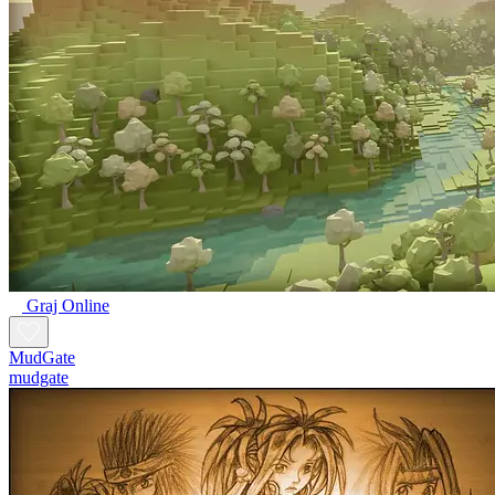
Graj Online
MudGate
mudgate