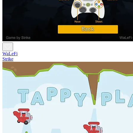
WaLeFi
Strike