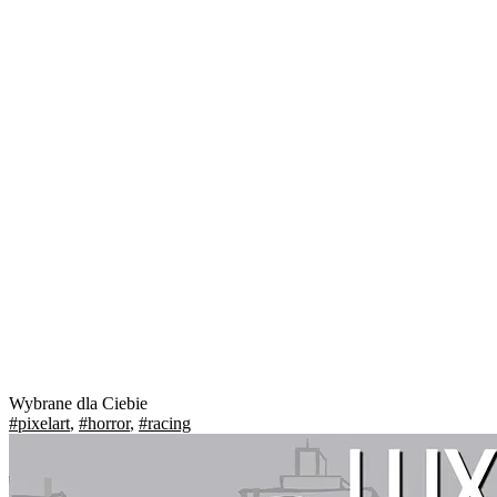
Wybrane dla Ciebie
#pixelart
,
#horror
,
#racing