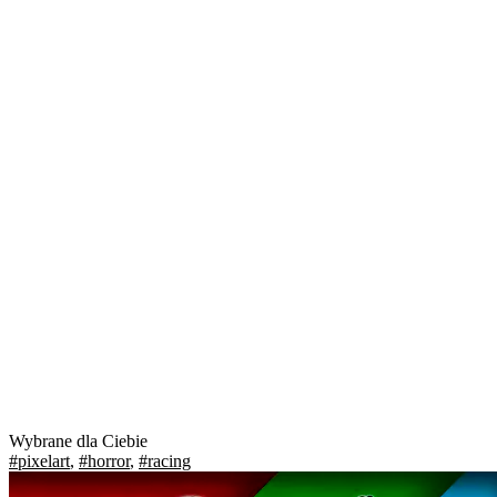
Wybrane dla Ciebie
#pixelart
,
#horror
,
#racing