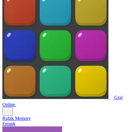
Graj
Online
Rubik Memory
Freank