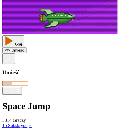
Graj
<
/
> Umieść
Umieść
Space Jump
3314 Graczy
15 Subskrypcje