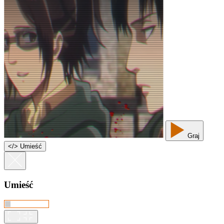
Graj
<
/
> Umieść
Umieść