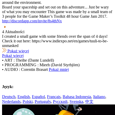
around the environment.
Board your spaceship and set out on this adventure... Just be wary
of what you may encounter This game was made by a small team of
3 people for the Game Maker’s Toolkit 48 hour Game Jam 2017.
http://discordapp.com/invite/8s4thNx
4 Aktualności
I created a small game with some friends over the span of 4 days!
Check it out here: https://www.indiexpo.net/en/games/tuuli-to-be-
unmasked
Pokaż więcej
Pokaż więcej
• ART : Theihe (Dante Lundell)
• PROGRAMMING : Mieeh (David Styrbjörn)
• AUDIO : Corentin Brasart
Pokaż mniej
Język:
Deutsch
,
English
,
Español
,
Français
,
Bahasa Indonesia
,
Italiano
,
Nederlands
,
Polski
,
Português
,
Русский
,
Svenska
,
中文