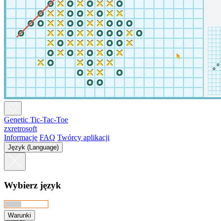
Genetic Tic-Tac-Toe
zxretrosoft
Informacje
FAQ
Twórcy aplikacji
Język (Language)
Wybierz język
Warunki