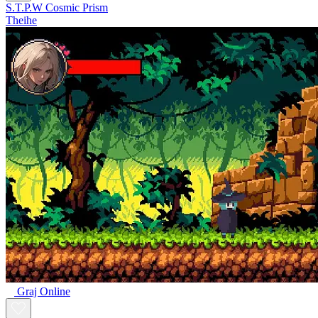
S.T.P.W Cosmic Prism
Theihe
Graj Online