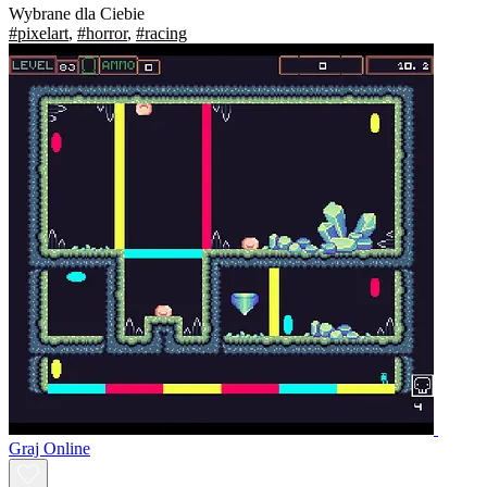
Wybrane dla Ciebie
#pixelart
,
#horror
,
#racing
Graj Online