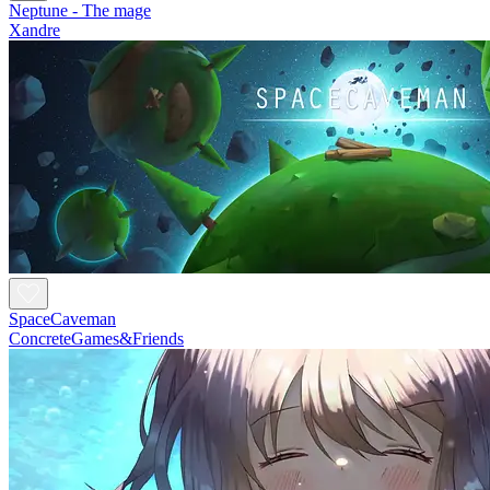
Neptune - The mage
Xandre
SpaceCaveman
ConcreteGames&Friends