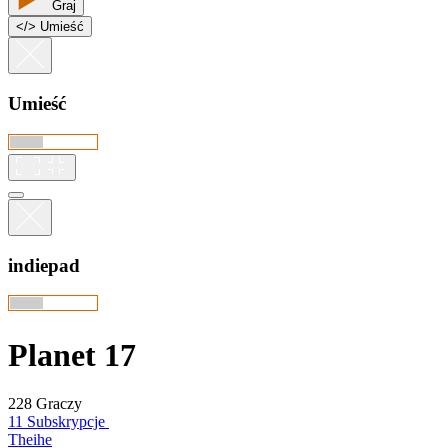
Graj
<
/
> Umieść
Umieść
indiepad
Planet 17
228 Graczy
11 Subskrypcje
Theihe