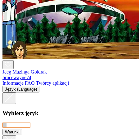
Jeeg Mazinga Goldrak
brucewayne74
Informacje
FAQ
Twórcy aplikacji
Język (Language)
Wybierz język
Warunki