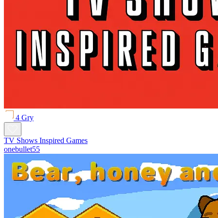
4 Gry
TV Shows Inspired Games
onebullet55