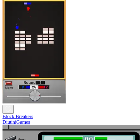
Block Breakers
DiutiniGames