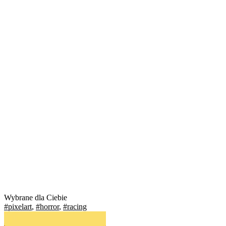
Wybrane dla Ciebie
#pixelart
,
#horror
,
#racing