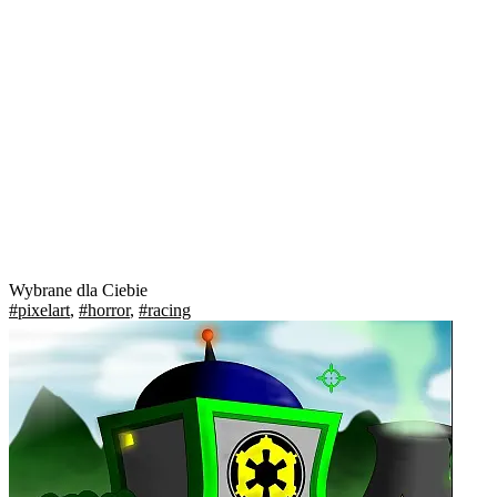
Wybrane dla Ciebie
#pixelart
,
#horror
,
#racing