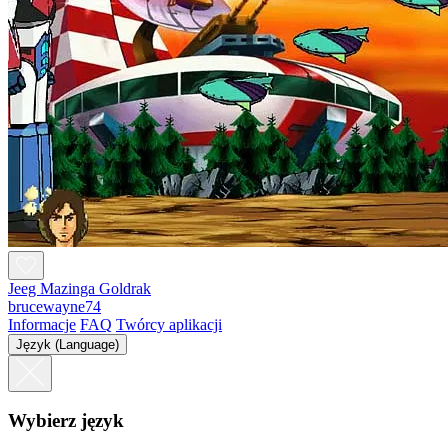
Jeeg Mazinga Goldrak
brucewayne74
Informacje
FAQ
Twórcy aplikacji
Język (Language)
Wybierz język