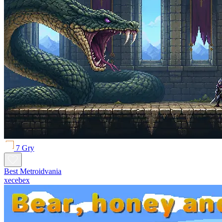
7 Gry
Best Metroidvania
xecebex