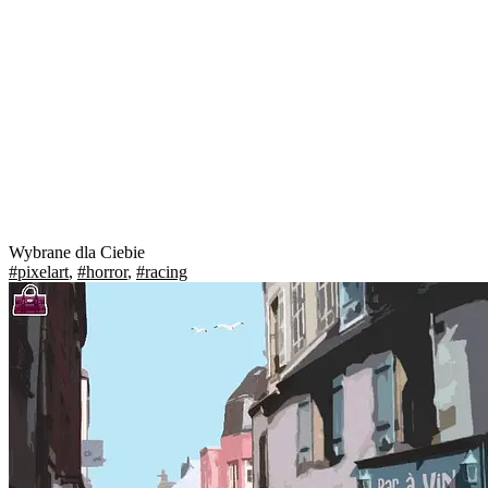
Wybrane dla Ciebie
#pixelart
,
#horror
,
#racing