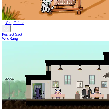
Graj Online
Purrfect Shot
WestBang