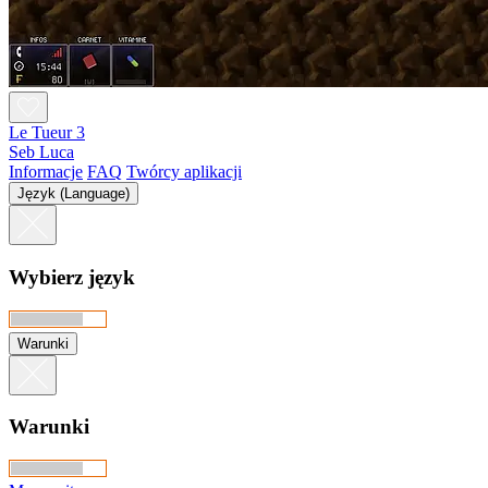
Le Tueur 3
Seb Luca
Informacje
FAQ
Twórcy aplikacji
Język (Language)
Wybierz język
Warunki
Warunki