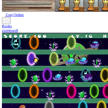
Graj Online
Rooks
zxretrosoft