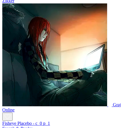
Zikker
Graj
Online
Fisheye Placebo - c_0 p_1