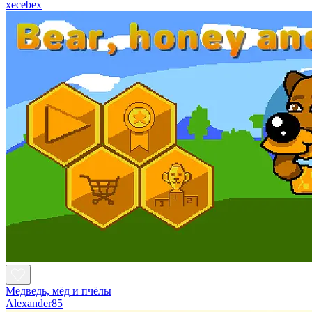
xecebex
Медведь, мёд и пчёлы
Alexander85