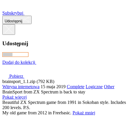
Subskrybuj
Udostępnij
Udostępnij
Dodaj do kolekcji
Pobierz
brainsport_1.1.zip (792 KB)
Witryna internetowa
15 maja 2019
Complete
Logiczne
Other
BrainSport from ZX Spectrum is back to stay
Pokaż więcej
Beautiful ZX Spectrum game from 1991 in Sokoban style. Includes
200 levels. P.S.
My old game from 2012 in Freebasic.
Pokaż mniej