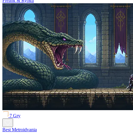
Freank & Ryoku
7 Gry
Best Metroidvania