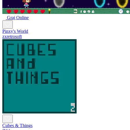
Graj Online
Pinxy's World
zxretrosoft
Cubes & Things