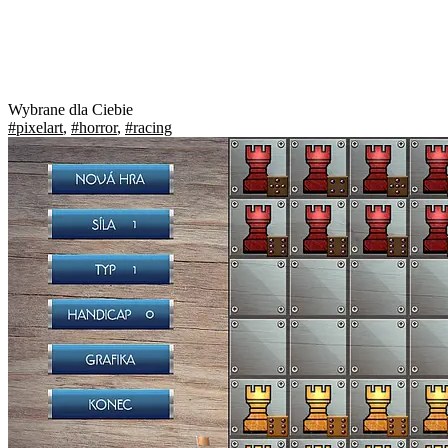
Wybrane dla Ciebie
#pixelart
,
#horror
,
#racing