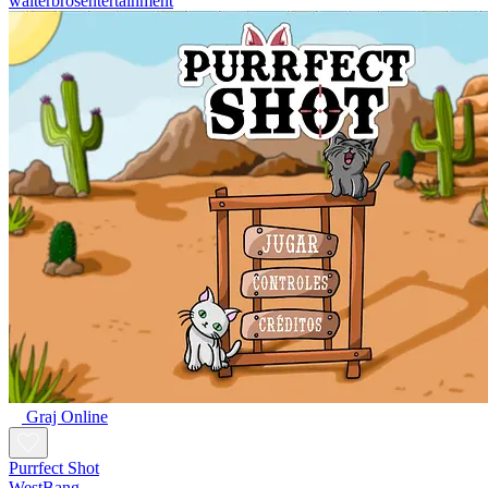
walterbrosentertainment
Graj Online
Purrfect Shot
WestBang