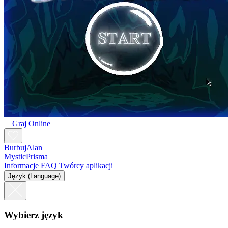
Graj Online
BurbujAlan
MysticPrisma
Informacje
FAQ
Twórcy aplikacji
Język (Language)
Wybierz język