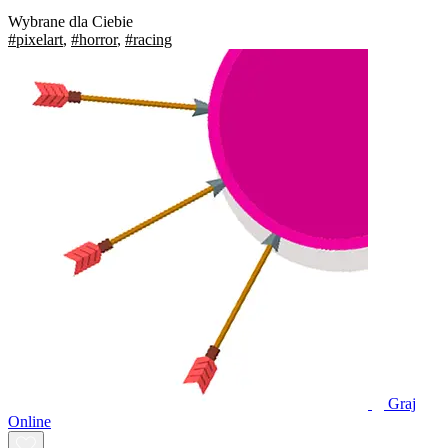
Wybrane dla Ciebie
#pixelart
,
#horror
,
#racing
Graj
Online