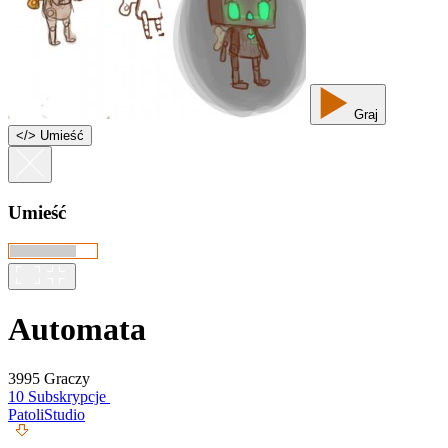
Graj
<
/
> Umieść
Umieść
Automata
3995 Graczy
10 Subskrypcje
PatoliStudio