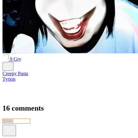
9 Gry
Creepy Pasta
Tyrion
16 comments