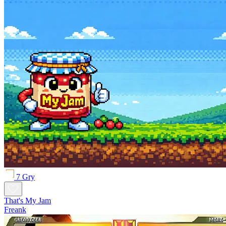
7 Gry
That's My Jam
Freank