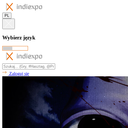
PL
Wybierz język
Zaloguj się