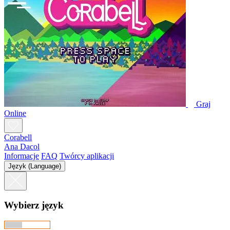
Graj
Online
Corabell
Ana Dacol
Informacje
FAQ
Twórcy aplikacji
Język (Language)
Wybierz język