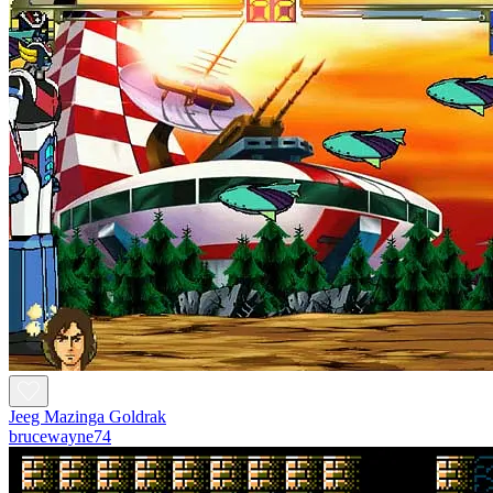
Jeeg Mazinga Goldrak
brucewayne74