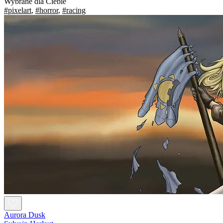
Wybrane dla Ciebie
#pixelart
,
#horror
,
#racing
Aurora Dusk