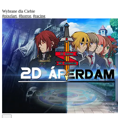
Wybrane dla Ciebie
#pixelart
,
#horror
,
#racing