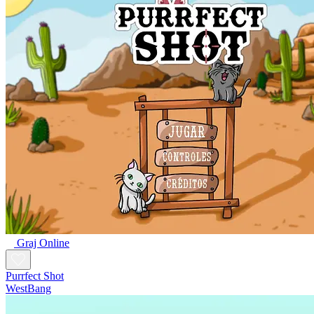
Graj Online
Purrfect Shot
WestBang