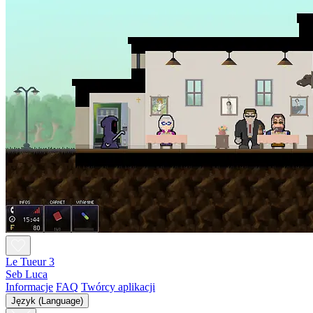
Le Tueur 3
Seb Luca
Informacje
FAQ
Twórcy aplikacji
Język (Language)