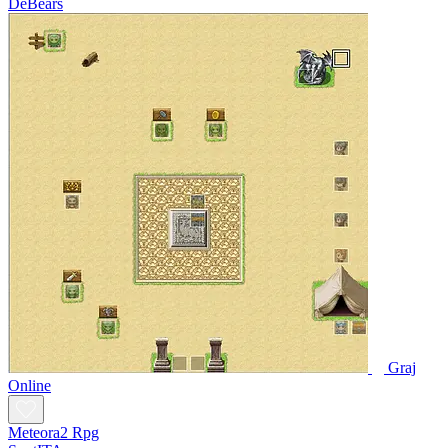
DeBears
Graj
Online
Meteora2 Rpg