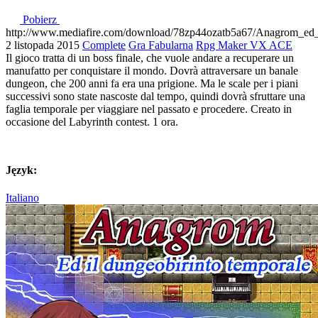
Pobierz
http://www.mediafire.com/download/78zp44ozatb5a67/Anagrom_ed_i
2 listopada 2015
Complete
Gra Fabularna
Rpg Maker VX ACE
Il gioco tratta di un boss finale, che vuole andare a recuperare un
manufatto per conquistare il mondo. Dovrà attraversare un banale
dungeon, che 200 anni fa era una prigione. Ma le scale per i piani
successivi sono state nascoste dal tempo, quindi dovrà sfruttare una
faglia temporale per viaggiare nel passato e procedere. Creato in
occasione del Labyrinth contest. 1 ora.
Język:
Italiano