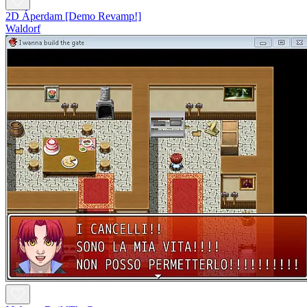
2D Áperdam [Demo Revamp!]
Waldorf