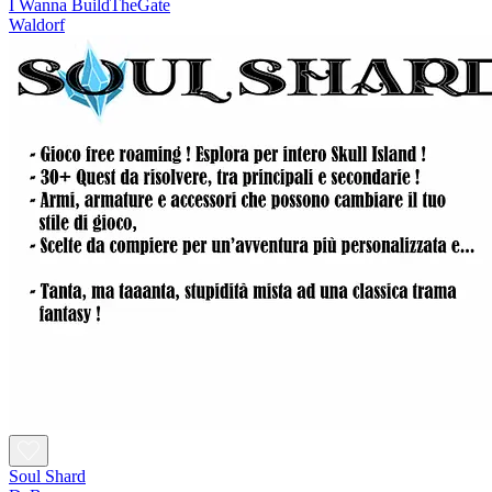
I Wanna BuildTheGate
Waldorf
Soul Shard