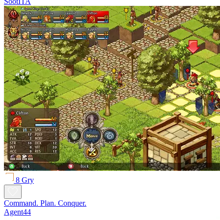
SootITA
8 Gry
Command. Plan. Conquer.
Agent44