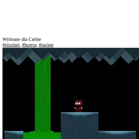
Wybrane dla Ciebie
#pixelart
,
#horror
,
#racing