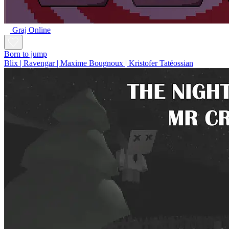
Graj Online
Born to jump
Blix | Ravengar | Maxime Bougnoux | Kristofer Tatéossian