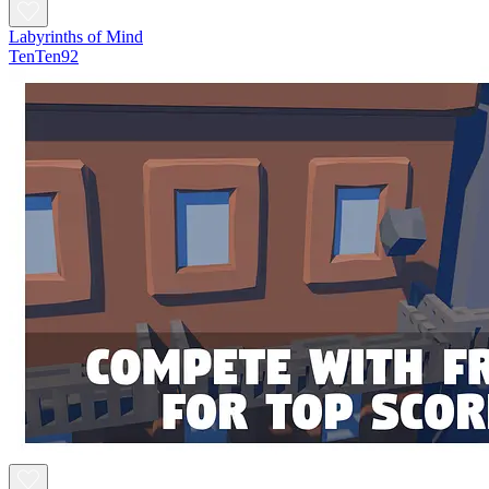
Labyrinths of Mind
TenTen92