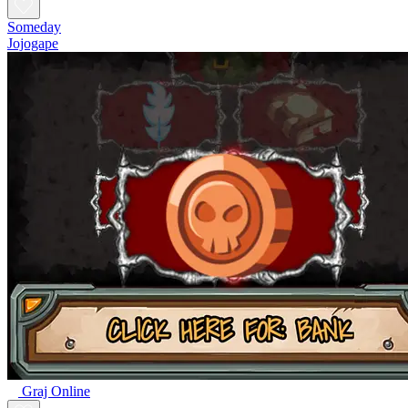
Someday
Jojogape
Graj Online