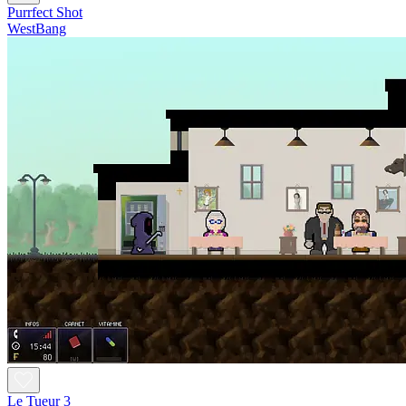
Purrfect Shot
WestBang
Le Tueur 3