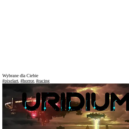
Wybrane dla Ciebie
#pixelart
,
#horror
,
#racing