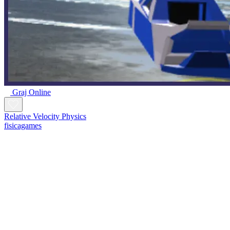
Graj Online
Relative Velocity Physics
fisicagames