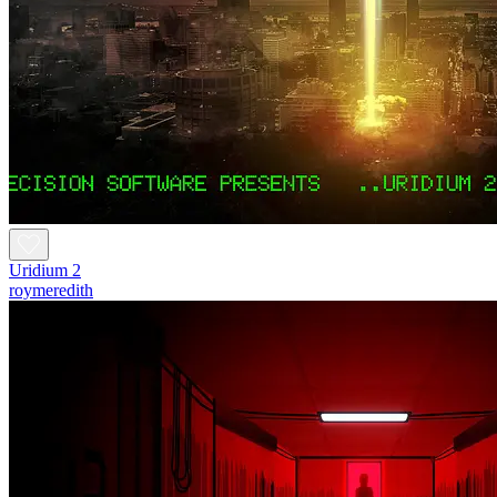
Uridium 2
roymeredith