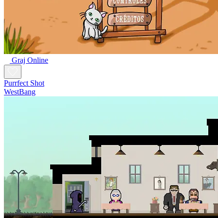
Graj Online
Purrfect Shot
WestBang