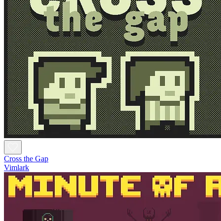
Cross the Gap
Vimlark