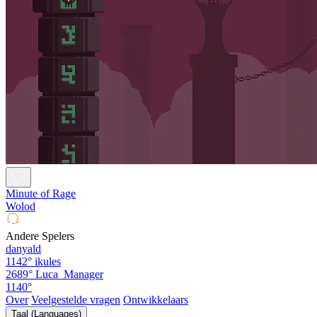
Minute of Rage
Wolod
Andere Spelers
danyald
1142°
ikules
2689°
Luca_Manager
1140°
Over
Veelgestelde vragen
Ontwikkelaars
Taal (Languages)