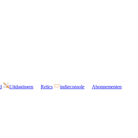
d
Uitdagingen
Relics
indieconsole
Abonnementen