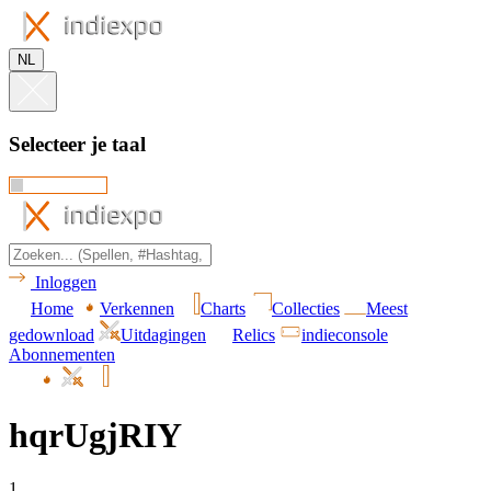
NL
Selecteer je taal
Inloggen
Home
Verkennen
Charts
Collecties
Meest
gedownload
Uitdagingen
Relics
indieconsole
Abonnementen
hqrUgjRIY
1